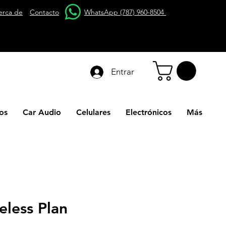
erca de
Contacto
WhatsApp (787) 960-8504
Entrar
os
Car Audio
Celulares
Electrónicos
Más
less Plan