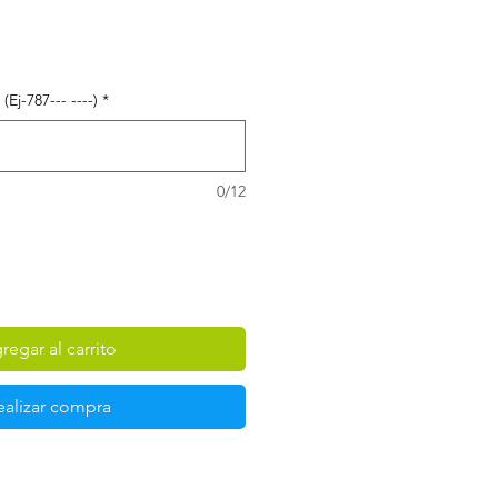
Ej-787--- ----)
*
0/12
regar al carrito
ealizar compra