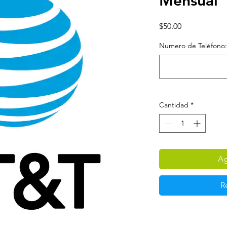
Mensual
Precio
$50.00
Numero de Teléfono: (
Cantidad
*
Ag
R