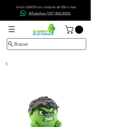
Envío GRATIS en compras de $50 o más.
WhatsApp (787) 960-8504
Buscar