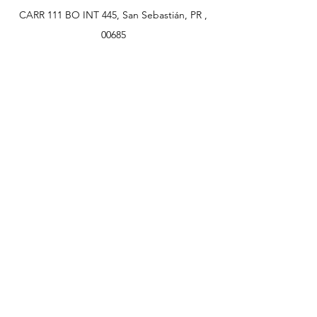
CARR 111 BO INT 445, San Sebastián, PR ,
00685
sammyelectronics@gmail.com
WhatsApp (787) 960-8504
Atención al cliente
Contáctanos
Asistencia
Acerca de
Política
Envío y devoluciones