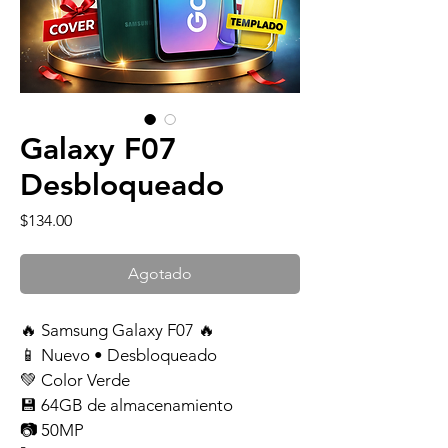
Galaxy F07
Desbloqueado
Precio
$134.00
Agotado
🔥 Samsung Galaxy F07 🔥
📱 Nuevo • Desbloqueado
💚 Color Verde
💾 64GB de almacenamiento
📷 50MP