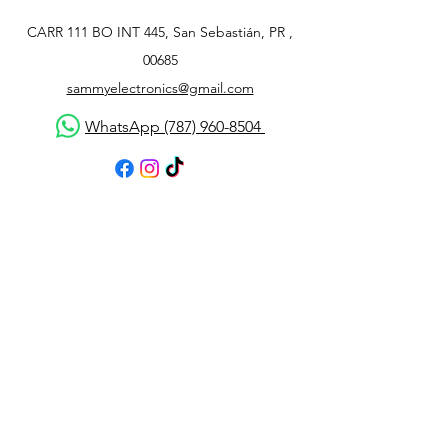
CARR 111 BO INT 445, San Sebastián, PR ,
00685
sammyelectronics@gmail.com
WhatsApp (787) 960-8504
Atención al cliente
Contáctanos
Asistencia
Acerca de
Política
Envío y devoluciones