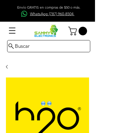
Envío GRATIS en compras de $50 o más.
WhatsApp (787) 960-8504
Buscar