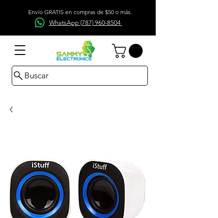
Envío GRATIS en compras de $50 o más.
WhatsApp (787) 960-8504
Buscar