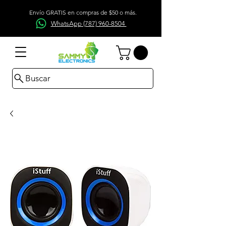
Envío GRATIS en compras de $50 o más.
WhatsApp (787) 960-8504
Buscar