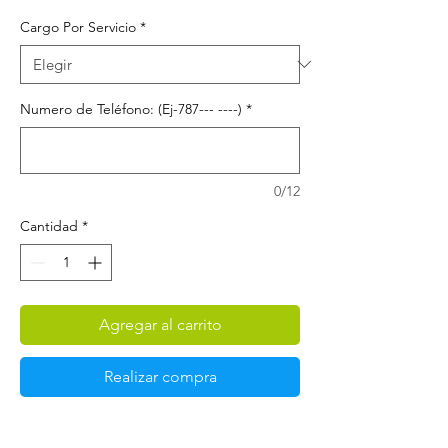
Cargo Por Servicio
*
Numero de Teléfono: (Ej-787--- ----)
*
0/12
Cantidad
*
Agregar al carrito
Realizar compra