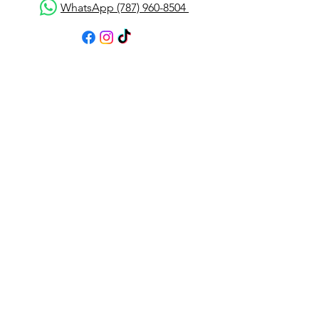
WhatsApp (787) 960-8504
Atención al cliente
Contáctanos
Asistencia
Acerca de
Política
Envío y devoluciones
Términos y condiciones
Métodos de pago