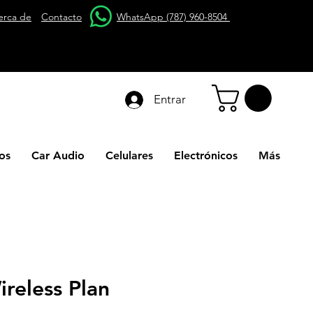
erca de
Contacto
WhatsApp (787) 960-8504
Entrar
os
Car Audio
Celulares
Electrónicos
Más
reless Plan