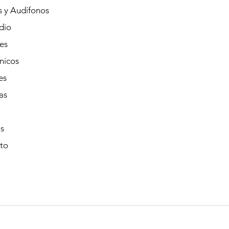
s y Audífonos
dio
es
nicos
es
as
s
to