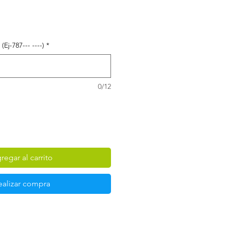
Ej-787--- ----)
*
0/12
regar al carrito
ealizar compra