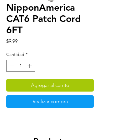
NipponAmerica
CAT6 Patch Cord
6FT
Precio
$9.99
Cantidad
*
Agregar al carrito
Realizar compra