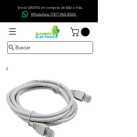
Envío GRATIS en compras de $50 o más.
WhatsApp (787) 960-8504
Buscar