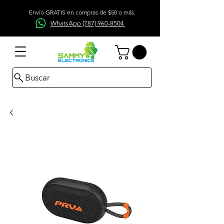
Envío GRATIS en compras de $50 o más.
WhatsApp (787) 960-8504
Buscar