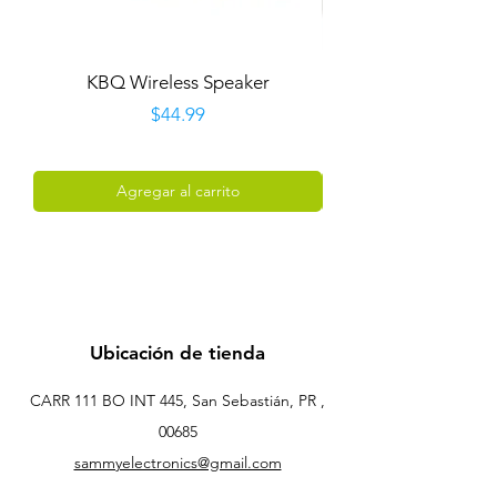
KBQ Wireless Speaker
T&G Portable Wire
Precio
$44.99
Agregar al carrito
Ubicación de tienda
CARR 111 BO INT 445, San Sebastián, PR ,
00685
sammyelectronics@gmail.com