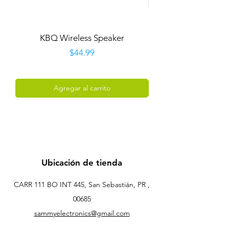
KBQ Wireless Speaker
T&G Portable Wire
Precio
$44.99
Agregar al carrito
Ubicación de tienda
CARR 111 BO INT 445, San Sebastián, PR ,
00685
sammyelectronics@gmail.com