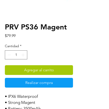
PRV PS36 Magent
Precio
$79.99
Cantidad
*
Agregar al carrito
Realizar compra
• IPX6 Waterproof
• Strong Magent
• Battery: 3500mAh