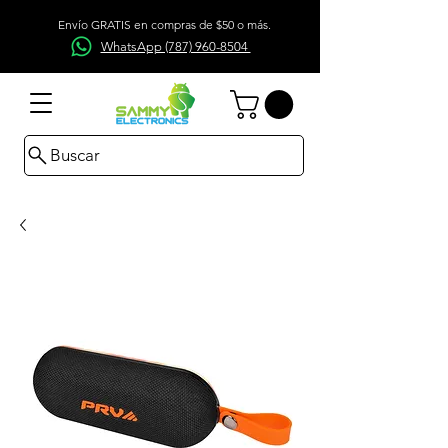
Envío GRATIS en compras de $50 o más.
WhatsApp (787) 960-8504
Buscar