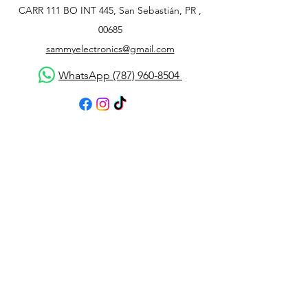
CARR 111 BO INT 445, San Sebastián, PR ,
00685
sammyelectronics@gmail.com
WhatsApp (787) 960-8504
Atención al cliente
Contáctanos
Asistencia
Acerca de
Política
Envío y devoluciones
Términos y condiciones