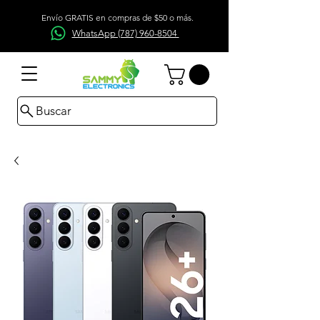
Envío GRATIS en compras de $50 o más.
WhatsApp (787) 960-8504
Buscar