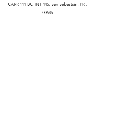
CARR 111 BO INT 445, San Sebastián, PR ,
00685
sammyelectronics@gmail.com
WhatsApp (787) 960-8504
Atención al cliente
Contáctanos
Asistencia
Acerca de
Política
Envío y devoluciones
Términos y condiciones