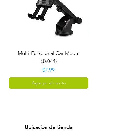
Multi-Functional Car Mount
Car Cup Holder P
(JX044)
Precio
$7.99
Agregar al carrito
Ubicación de tienda