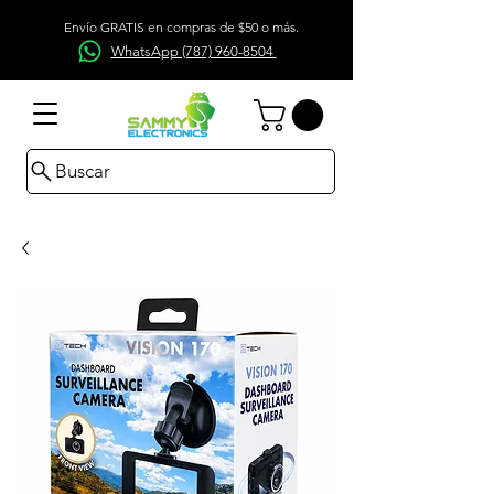
Envío GRATIS en compras de $50 o más.
WhatsApp (787) 960-8504
Buscar