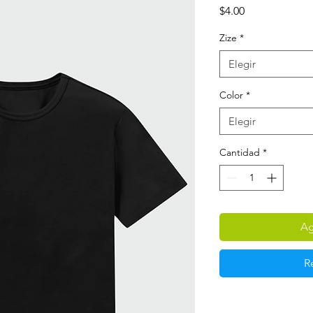
Precio
$4.00
Zize
*
Elegir
Color
*
Elegir
Cantidad
*
Ag
R