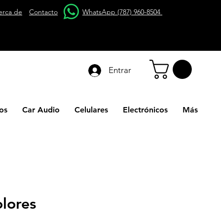
erca de
Contacto
WhatsApp (787) 960-8504
Entrar
os
Car Audio
Celulares
Electrónicos
Más
olores