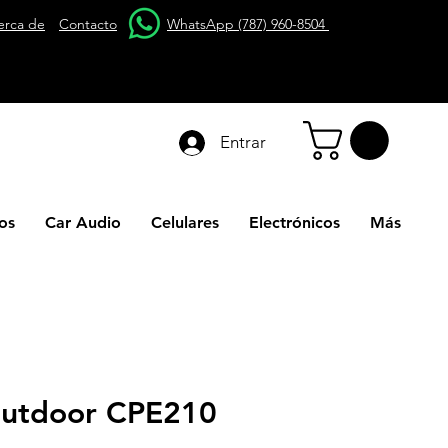
erca de
Contacto
WhatsApp (787) 960-8504
Entrar
os
Car Audio
Celulares
Electrónicos
Más
Outdoor CPE210