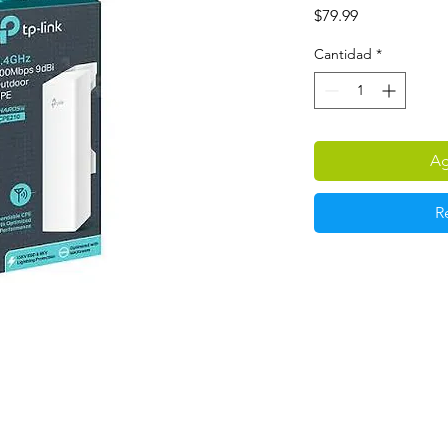
Precio
$79.99
Cantidad
*
Ag
R