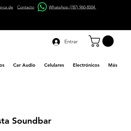
erca de
Contacto
WhatsApp (787) 960-8504
Entrar
os
Car Audio
Celulares
Electrónicos
Más
sta Soundbar