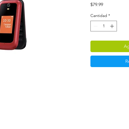
Precio
$79.99
Cantidad
*
Ag
R