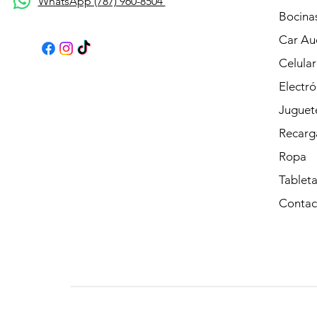
WhatsApp (787) 960-8504
Bocina
Car Au
Celular
Electró
Juguet
Recarg
Ropa
Tableta
Contac