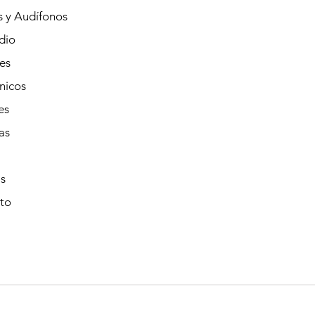
s y Audífonos
dio
es
nicos
es
as
s
to