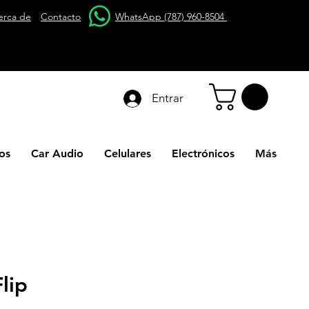
erca de
Contacto
WhatsApp (787) 960-8504
Entrar
os
Car Audio
Celulares
Electrónicos
Más
Flip