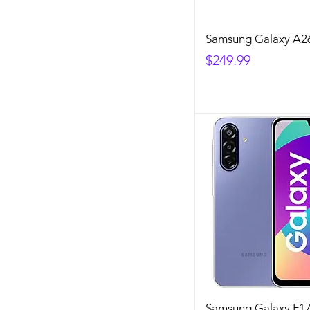
Samsung Galaxy A2
Precio
$249.99
Samsung Galaxy F1