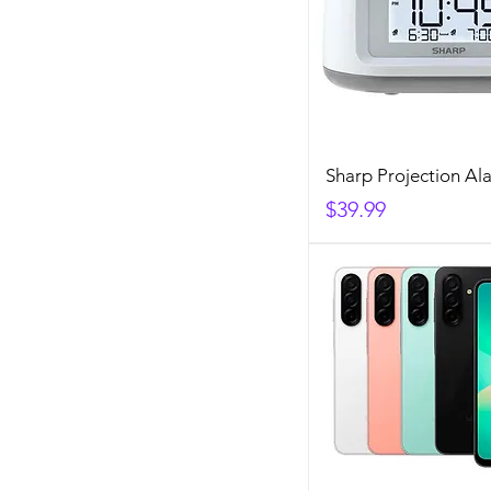
Sharp Projection Al
Precio
$39.99