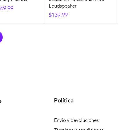
Loudspeaker
ecio de oferta
69.99
Precio
$139.99
Política
e
Envío y devoluciones