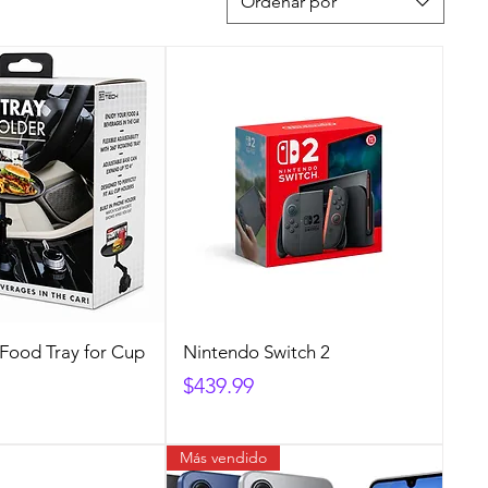
Ordenar por
Food Tray for Cup
Nintendo Switch 2
Precio
$439.99
Más vendido