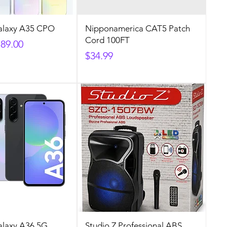
alaxy A35 CPO
Nipponamerica CAT5 Patch
Cord 100FT
ecio de oferta
89.00
Precio
$34.99
laxy A36 5G
Studio Z Professional ABS