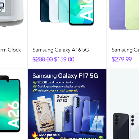
arm Clock
Samsung Galaxy A16 5G
Samsung Ga
Precio
Precio de oferta
Precio
$200.00
$159.00
$279.99