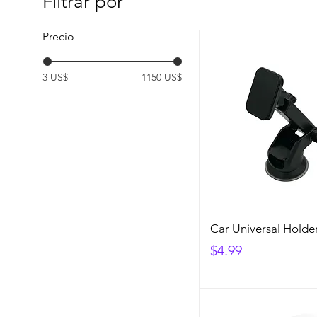
Filtrar por
Precio
3 US$
1150 US$
Car Universal Holder
Precio
$4.99