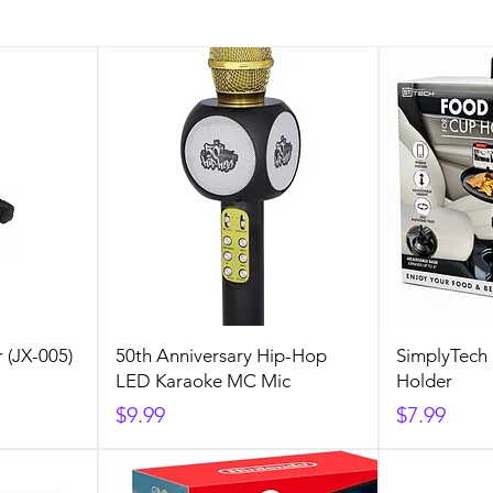
 (JX-005)
50th Anniversary Hip-Hop
SimplyTech 
LED Karaoke MC Mic
Holder
Precio
Precio
$9.99
$7.99