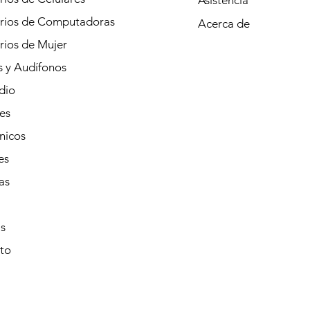
Asistencia
rios de Computadoras
Acerca de
rios de Mujer
s y Audífonos
dio
es
nicos
es
as
s
to