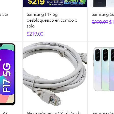
6 5G
Samsung F17 5g
Samsung G
desbloqueado en combo o
Precio
Pr
$229.99
$1
solo
Precio
$219.00
7 5G
NipponAmerica CAT6 Patch
Samsung Ga