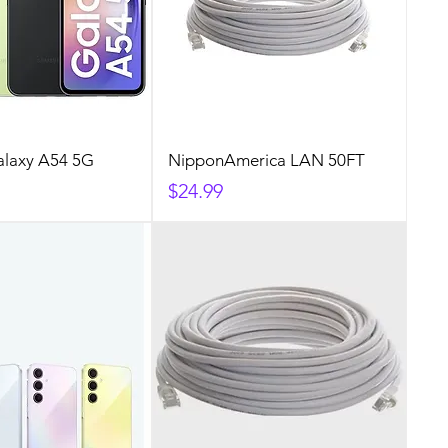
laxy A54 5G
NipponAmerica LAN 50FT
Precio
$24.99