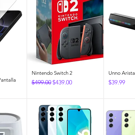
Nintendo Switch 2
Unno Arist
Pantalla
Precio
Precio de oferta
Precio
$499.00
$439.00
$39.99