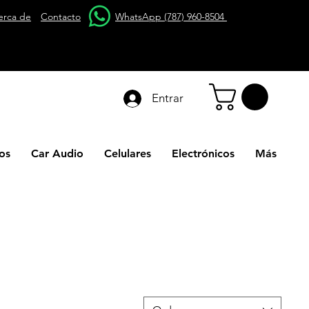
erca de
Contacto
WhatsApp (787) 960-8504
Entrar
os
Car Audio
Celulares
Electrónicos
Más