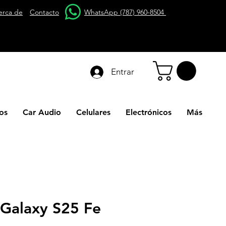
erca de
Contacto
WhatsApp (787) 960-8504
Entrar
os
Car Audio
Celulares
Electrónicos
Más
Galaxy S25 Fe