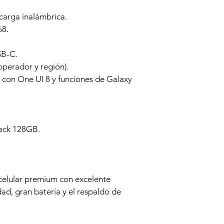
carga inalámbrica.
68.
SB-C.
perador y región).
 con One UI 8 y funciones de Galaxy 
ack 128GB.
celular premium con excelente 
dad, gran batería y el respaldo de 