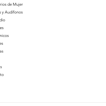
rios de Mujer
s y Audífonos
dio
es
nicos
es
as
s
to