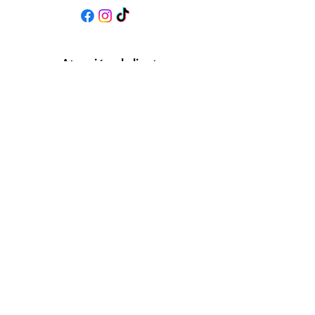
Atención al cliente
Contáctanos
Asistencia
Acerca de
Política
Envío y devoluciones
Términos y condiciones
Métodos de pago
Aceptamos los siguientes métodos de pago