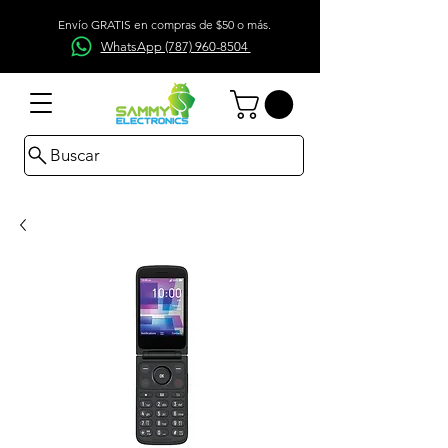
Envío GRATIS en compras de $50 o más.
WhatsApp (787) 960-8504
Buscar